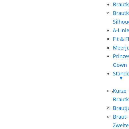
Brautk
Brautk
Silhou
A-Lini
Fit & F
Meerj
Prinzes
Gown
Stand
Kurze
Brautk
Braut
Braut-
Zweite