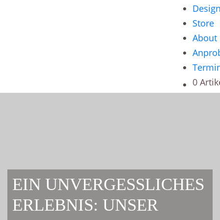
Desig
Store
About
Anpro
Termi
0 Artik
EIN UNVERGESSLICHES
ERLEBNIS: UNSER